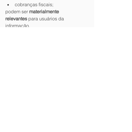
cobranças fiscais;
podem ser 
materialmente 
relevantes
 para usuários da 
informação.
📌 Em condomínios:
contingências muitas vezes não 
são reconhecidas nem 
divulgadas;
o auditor deve avaliar 
materialidade sob a ótica do 
condômino;
falhas de divulgação 
comprometem a 
prestação de 
contas
.
⚠️ Por que contingências são foco 
recorrente de fiscalização
Historicamente: