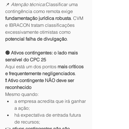
📌 
Atenção técnica:
Classificar uma 
contingência como remota exige 
fundamentação jurídica robusta
. CVM 
e IBRACON tratam classificações 
excessivamente otimistas como 
potencial falha de divulgação
.
🟢 Ativos contingentes: o lado mais 
sensível do CPC 25
Aqui está um dos pontos 
mais críticos 
e frequentemente negligenciados
.
❗ Ativo contingente NÃO deve ser 
reconhecido
Mesmo quando:
a empresa acredita que irá ganhar 
a ação;
há expectativa de entrada futura 
de recursos;
👉 
ativos contingentes não são 