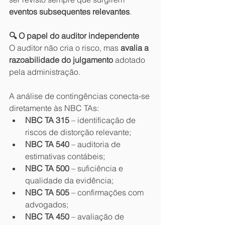
eventos subsequentes relevantes
.
🔍 O papel do auditor independente
O auditor não cria o risco, mas 
avalia a 
razoabilidade do julgamento
 adotado 
pela administração.
A análise de contingências conecta-se 
diretamente às NBC TAs:
NBC TA 315
 – identificação de 
riscos de distorção relevante;
NBC TA 540
 – auditoria de 
estimativas contábeis;
NBC TA 500
 – suficiência e 
qualidade da evidência;
NBC TA 505
 – confirmações com 
advogados;
NBC TA 450
 – avaliação de 