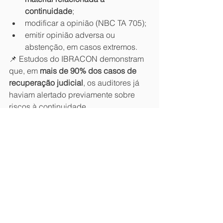
continuidade
;
modificar a opinião (NBC TA 705);
emitir opinião adversa ou 
abstenção, em casos extremos.
📌 Estudos do IBRACON demonstram 
que, em 
mais de 90% dos casos de 
recuperação judicial
, os auditores já 
haviam alertado previamente sobre 
riscos à continuidade.
🧪 Exemplo prático
Uma empresa apresenta prejuízos 
recorrentes e fluxo de caixa negativo.A 
administração projeta recuperação 
com base em financiamento ainda não 
contratado.
O auditor:
testa as projeções;